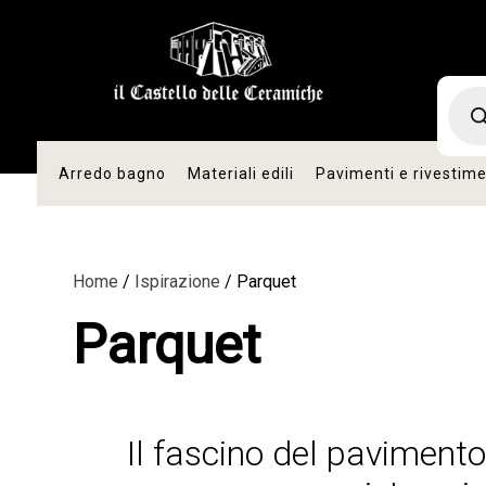
romo
vità
Produc
search
Arredo bagno
Materiali edili
Pavimenti e rivestime
Home
/
Ispirazione
/ Parquet
Parquet
Il fascino del pavimento