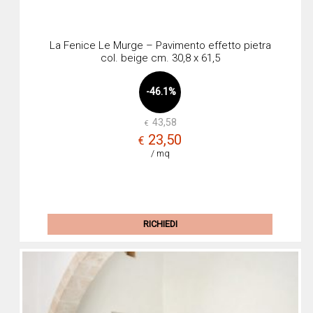
La Fenice Le Murge – Pavimento effetto pietra
col. beige cm. 30,8 x 61,5
-46.1%
43,58
€
Il
Il
23,50
€
prez
prez
/ mq
origi
attua
era:
è:
€43,
€23,
RICHIEDI