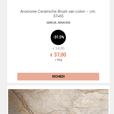
Aromonie Ceramiche Brush vari colori – cm.
37×65
MARCA: ARMONIE
-31.5%
54,00
€
Il
Il
37,00
€
prez
prez
/ mq
origi
attua
era:
è:
RICHIEDI
€54,
€37,