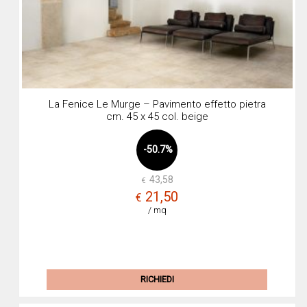
La Fenice Le Murge – Pavimento effetto pietra
cm. 45 x 45 col. beige
-50.7%
43,58
€
Il
Il
21,50
€
prez
prez
/ mq
origi
attua
era:
è:
€43,
€21,
RICHIEDI