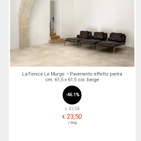
La Fenice Le Murge – Pavimento effetto pietra
cm. 61,5 x 61,5 col. beige
-46.1%
43,58
€
Il
Il
23,50
€
prez
prez
/ mq
origi
attua
era:
è: