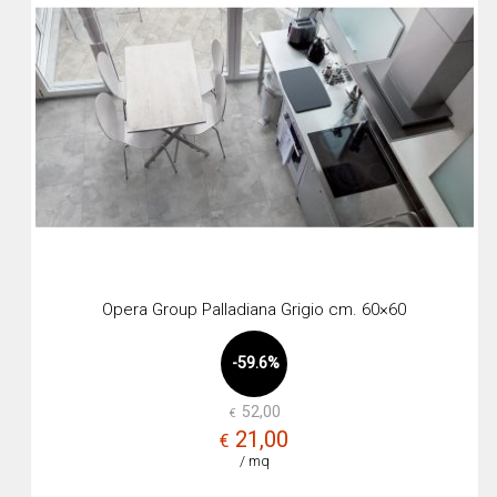
Opera Group Palladiana Grigio cm. 60×60
-59.6%
52,00
€
Il
Il
21,00
€
prez
prez
/ mq
origi
attua