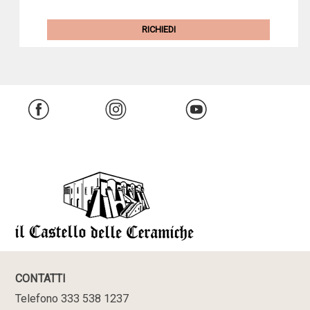
€43,
€23,
RICHIEDI
CONTATTI
Telefono 333 538 1237