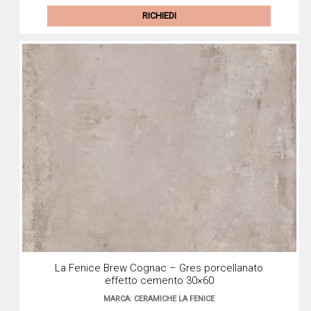
€76,
€35,
RICHIEDI
La Fenice Brew Cognac – Gres porcellanato
effetto cemento 30×60
MARCA: CERAMICHE LA FENICE