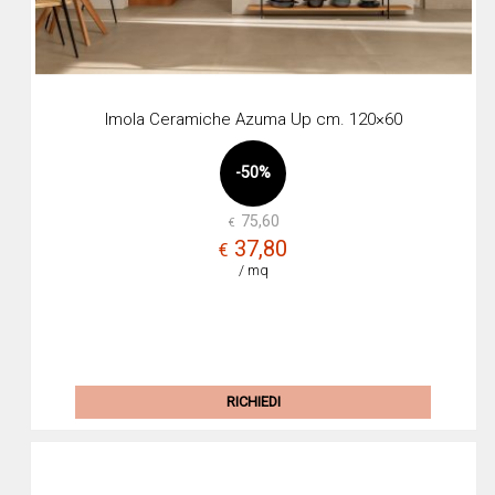
Imola Ceramiche Azuma Up cm. 120×60
-50%
75,60
€
Il
Il
37,80
€
prez
prez
/ mq
origi
attua
era:
è:
€75,
€37,
RICHIEDI