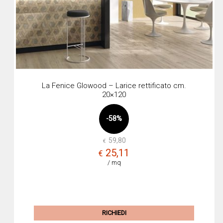
La Fenice Glowood – Larice rettificato cm.
20×120
-58%
59,80
€
Il
Il
25,11
€
prez
prez
/ mq
origi
attua
era:
è:
€59,
€25,
RICHIEDI