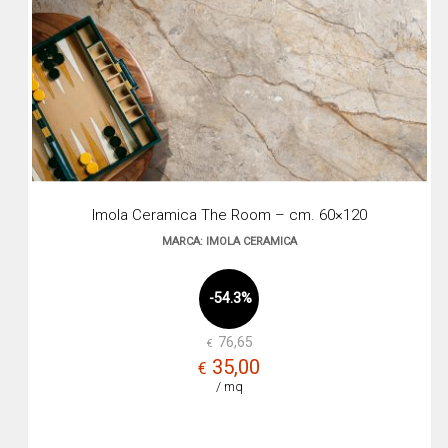
Imola Ceramica The Room – cm. 60×120
MARCA: IMOLA CERAMICA
-54.3%
76,65
€
Il
Il
35,00
€
prez
prez
/ mq
origi
attua
era:
è: