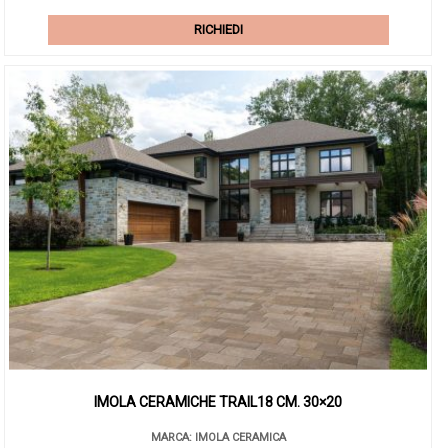
origi
attua
era:
è:
RICHIEDI
€39,
€15,
IMOLA CERAMICHE TRAIL18 CM. 30×20
MARCA: IMOLA CERAMICA