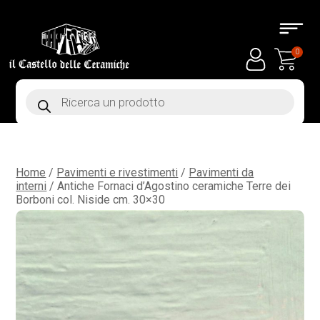
0
Products
search
Home
/
Pavimenti e rivestimenti
/
Pavimenti da
interni
/ Antiche Fornaci d’Agostino ceramiche Terre dei
Borboni col. Niside cm. 30×30