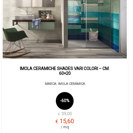
IMOLA CERAMICHE SHADES VARI COLORI – CM.
60×20
MARCA: IMOLA CERAMICA
-60%
39,00
€
Il
Il
15,60
€
prez
prez
/ mq