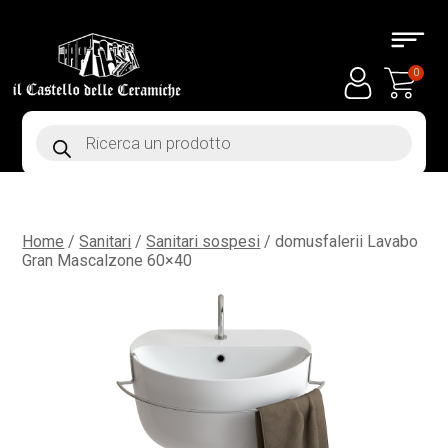
0
Products
search
Home
/
Sanitari
/
Sanitari sospesi
/ domusfalerii Lavabo
Gran Mascalzone 60×40