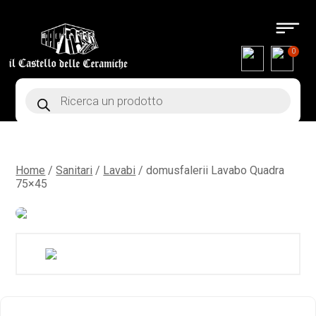
0
Products
search
Home
/
Sanitari
/
Lavabi
/ domusfalerii Lavabo Quadra
75×45