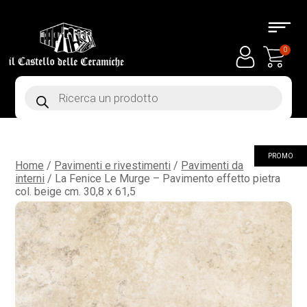
0
Products
search
PROMO
Home
/
Pavimenti e rivestimenti
/
Pavimenti da
interni
/ La Fenice Le Murge – Pavimento effetto pietra
col. beige cm. 30,8 x 61,5