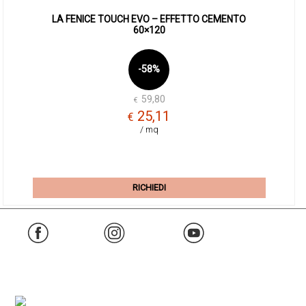
LA FENICE TOUCH EVO – EFFETTO CEMENTO
60×120
-58%
59,80
€
Il
Il
25,11
€
prez
prez
/ mq
origi
attua
era:
è:
€59,
€25,
RICHIEDI