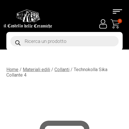
0
Products
search
Home
/
Materiali edili
/
Collanti
/ Technokolla Sika
Collante 4