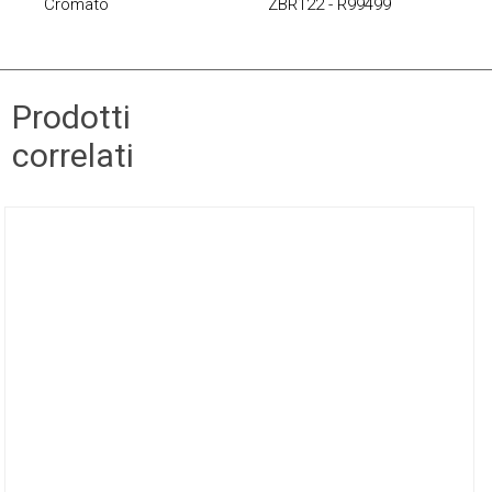
Cromato
ZBR122 - R99499
Prodotti
correlati