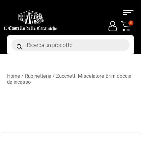
0
Products
search
Home
/
Rubinetteria
/ Zucchetti Miscelatore Brim doccia
da incasso