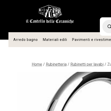
romo
vità
Produc
search
Arredo bagno
Materiali edili
Pavimenti e rivestime
Home
/
Rubinetteria
/
Rubinetti per lavabi
/ Zu