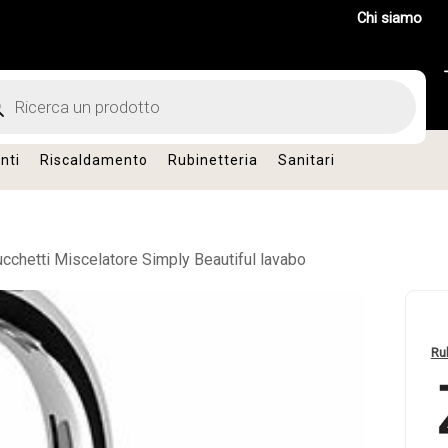
Chi siamo
ts
nti
Riscaldamento
Rubinetteria
Sanitari
cchetti Miscelatore Simply Beautiful lavabo
Ru