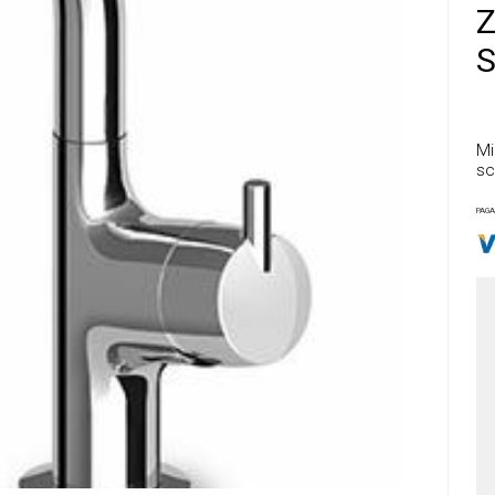
Z
S
Mi
sc
PAGA