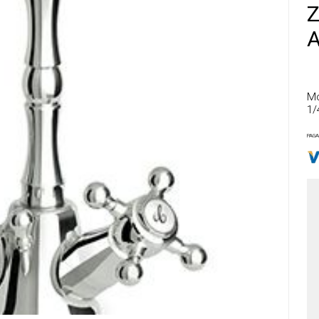
Z
A
Mo
1/
PAGA