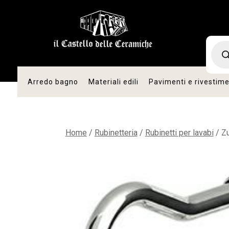
romo
vità
Produc
search
Arredo bagno
Materiali edili
Pavimenti e rivestime
Home
/
Rubinetteria
/
Rubinetti per lavabi
/ Zu