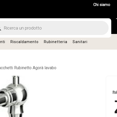
Chi siamo
ts
nti
Riscaldamento
Rubinetteria
Sanitari
cchetti Rubinetto Agorà lavabo
Ru