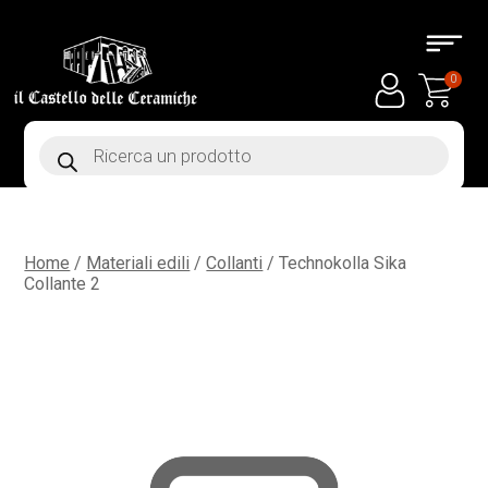
0
Products
search
Home
/
Materiali edili
/
Collanti
/ Technokolla Sika
Collante 2